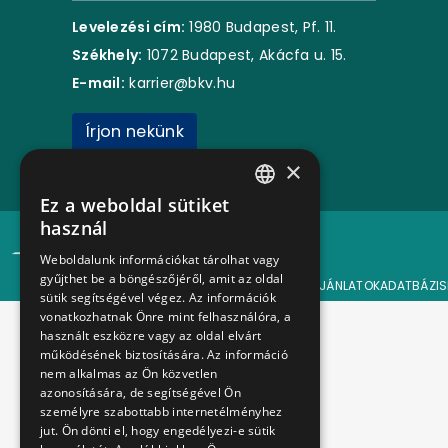
Levelezési cím:
1980 Budapest, Pf. 11.
Székhely:
1072 Budapest, Akácfa u. 15.
E-mail:
karrier@bkv.hu
Írjon nekünk
×
Ez a weboldal sütiket
HUNGARIAN
használ
© 2024 BKV Minden jog fenntartva.
ENGLISH
Weboldalunk információkat tárolhat vagy
gyűjthet be a böngészőjéről, amit az oldal
FŐOLDAL
ÁLLÁSAJÁNLATOK
ADATBÁZIS
sütik segítségével végez. Az információk
vonatkozhatnak Önre mint felhasználóra, a
használt eszközre vagy az oldal elvárt
működésének biztosítására. Az információ
nem alkalmas az Ön közvetlen
azonosítására, de segítségével Ön
személyre szabottabb internetélményhez
jut. Ön dönti el, hogy engedélyezi-e sütik