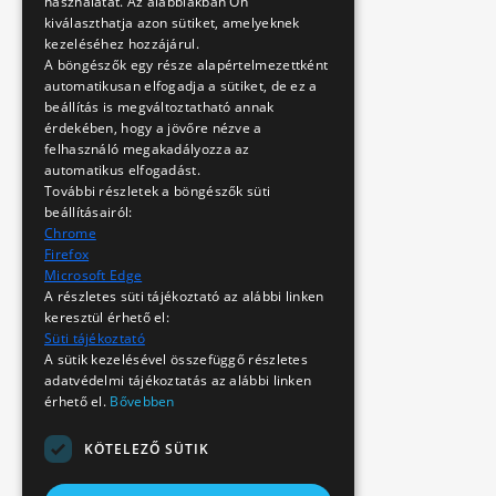
használatát. Az alábbiakban Ön
kiválaszthatja azon sütiket, amelyeknek
kezeléséhez hozzájárul.
A böngészők egy része alapértelmezettként
automatikusan elfogadja a sütiket, de ez a
beállítás is megváltoztatható annak
érdekében, hogy a jövőre nézve a
felhasználó megakadályozza az
automatikus elfogadást.
További részletek a böngészők süti
beállításairól:
Chrome
Firefox
Microsoft Edge
A részletes süti tájékoztató az alábbi linken
keresztül érhető el:
Süti tájékoztató
A sütik kezelésével összefüggő részletes
adatvédelmi tájékoztatás az alábbi linken
érhető el.
Bővebben
KÖTELEZŐ SÜTIK