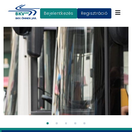
Bejelentkezés
Regisztráció
ÜDVÖZÖLJÜK A BKV
ZRT.
KARRIEROLDALÁN
Legyünk mi a következő megállója!