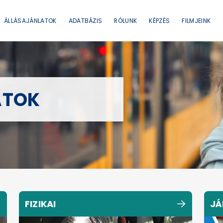
ÁLLÁSAJÁNLATOK
ADATBÁZIS
RÓLUNK
KÉPZÉS
FILMJEINK
ATOK
FIZIKAI
JÁ