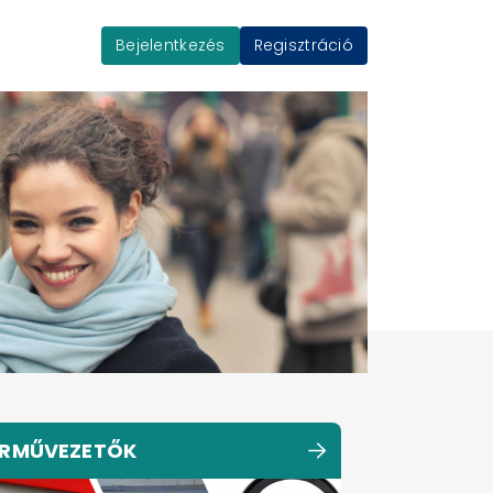
Bejelentkezés
Regisztráció
RMŰVEZETŐK