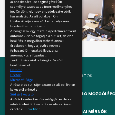
azonosítására, de segítségével Ön
személyre szabottabb internetélményhez
jut. Ön dönti el, hogy engedélyezi-e sütik
használatát. Az alábbiakban Ön
kiválaszthatja azon sütiket, amelyeknek
kezeléséhez hozzájárul.
A böngészők egy része alapértelmezettként
automatikusan elfogadja a sütiket, de ez a
beállítás is megváltoztatható annak
érdekében, hogy a jövőre nézve a
felhasználó megakadályozza az
automatikus elfogadást.
További részletek a böngészők süti
beállításairól:
Chrome
Firefox
LEGFRISSEBB ÁLLÁSAJÁNLATOK
Microsoft Edge
A részletes süti tájékoztató az alábbi linken
2026-07-30
FOLYAMATOS
keresztül érhető el:
GÉPI ANYAGMEGMUNKÁLÓ MOZGÓLÉP
Süti tájékoztató
A sütik kezelésével összefüggő részletes
adatvédelmi tájékoztatás az alábbi linken
2026-07-28
FOLYAMATOS
érhető el.
Bővebben
FORGALOMTECHNOLÓGIAI MÉRNÖK