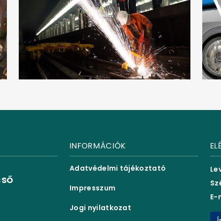
INFORMÁCIÓK
EL
Adatvédelmi tájékoztató
Le
CSŐ
Sz
Impresszum
E-
Jogi nyilatkozat
Í