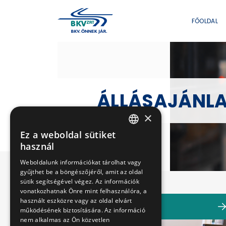
FŐOLDAL
ÁLLÁSAJÁNL
×
Ez a weboldal sütiket
HUNGARIAN
használ
ENGLISH
Weboldalunk információkat tárolhat vagy
gyűjthet be a böngészőjéről, amit az oldal
sütik segítségével végez. Az információk
vonatkozhatnak Önre mint felhasználóra, a
használt eszközre vagy az oldal elvárt
SZELLEMI
működésének biztosítására. Az információ
nem alkalmas az Ön közvetlen