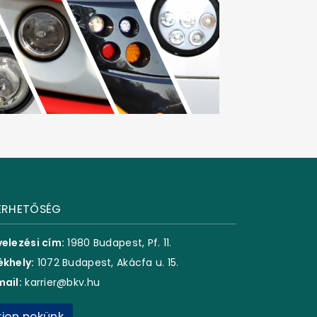
ÉRHETŐSÉG
velezési cím:
1980 Budapest, Pf. 11.
ékhely:
1072 Budapest, Akácfa u. 15.
mail:
karrier@bkv.hu
rjon nekünk