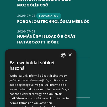
MOZGÓLÉPCSŐ
2026-07-28
FOLYAMATOS
FORGALOMTECHNOLÓGIAI MÉRNÖK
2026-07-23
HUMÁNÜGYI ELŐADÓ 8 ÓRÁS
HATÁROZOTT IDŐRE
INFORMÁCIÓK
×
Ez a weboldal sütiket
Adatvédelmi tájékoztató
HUNGARIAN
használ
ENGLISH
Impresszum
Weboldalunk információkat tárolhat vagy
gyűjthet be a böngészőjéről, amit az oldal
Jogi nyilatkozat
sütik segítségével végez. Az információk
vonatkozhatnak Önre mint felhasználóra, a
ELÉRHETŐSÉG
használt eszközre vagy az oldal elvárt
működésének biztosítására. Az információ
nem alkalmas az Ön közvetlen
Levelezési cím:
1980 Budapest, Pf. 11.