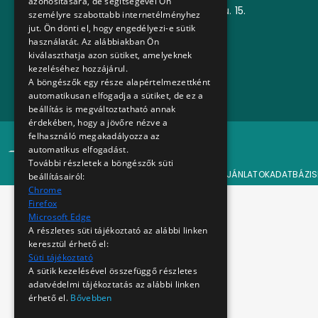
azonosítására, de segítségével Ön
Székhely:
1072 Budapest, Akácfa u. 15.
személyre szabottabb internetélményhez
jut. Ön dönti el, hogy engedélyezi-e sütik
E-mail:
karrier@bkv.hu
használatát. Az alábbiakban Ön
kiválaszthatja azon sütiket, amelyeknek
Írjon nekünk
kezeléséhez hozzájárul.
A böngészők egy része alapértelmezettként
automatikusan elfogadja a sütiket, de ez a
beállítás is megváltoztatható annak
érdekében, hogy a jövőre nézve a
felhasználó megakadályozza az
© 2024 BKV Minden jog fenntartva.
automatikus elfogadást.
További részletek a böngészők süti
FŐOLDAL
ÁLLÁSAJÁNLATOK
ADATBÁZIS
beállításairól:
Chrome
Firefox
Microsoft Edge
A részletes süti tájékoztató az alábbi linken
keresztül érhető el:
Süti tájékoztató
A sütik kezelésével összefüggő részletes
adatvédelmi tájékoztatás az alábbi linken
érhető el.
Bővebben