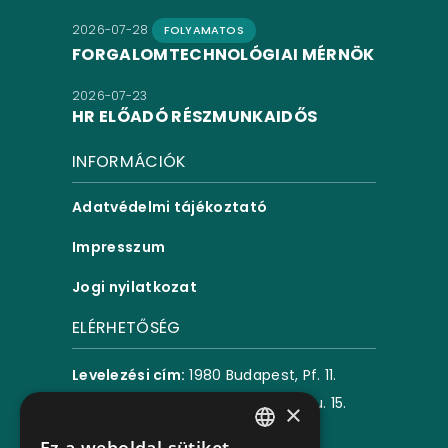
2026-07-28
FOLYAMATOS
FORGALOMTECHNOLÓGIAI MÉRNÖK
2026-07-23
HR ELŐADÓ RÉSZMUNKAIDŐS
INFORMÁCIÓK
Adatvédelmi tájékoztató
Impresszum
Jogi nyilatkozat
ELÉRHETŐSÉG
Levelezési cím:
1980 Budapest, Pf. 11.
Székhely:
1072 Budapest, Akácfa u. 15.
×
E-mail:
karrier@bkv.hu