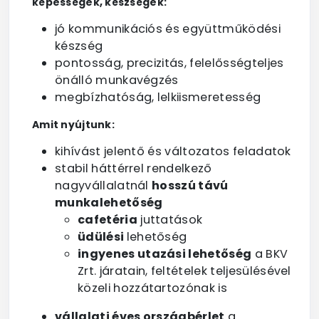
képességek, készségek:
jó kommunikációs és együttműködési
készség
pontosság, precizitás, felelősségteljes
önálló munkavégzés
megbízhatóság, lelkiismeretesség
Amit nyújtunk:
kihívást jelentő és változatos feladatok
stabil háttérrel rendelkező
nagyvállalatnál
hosszú távú
munkalehetőség
cafetéria
juttatások
üdülési
lehetőség
ingyenes utazási lehetőség
a BKV
Zrt. járatain, feltételek teljesülésével
közeli hozzátartozónak is
vállalati éves országbérlet
a