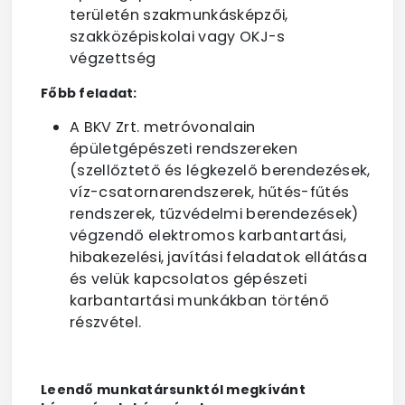
területén szakmunkásképzői,
szakközépiskolai vagy OKJ-s
végzettség
Főbb feladat:
A BKV Zrt. metróvonalain
épületgépészeti rendszereken
(szellőztető és légkezelő berendezések,
víz-csatornarendszerek, hűtés-fűtés
rendszerek, tűzvédelmi berendezések)
végzendő elektromos karbantartási,
hibakezelési, javítási feladatok ellátása
és velük kapcsolatos gépészeti
karbantartási munkákban történő
részvétel.
Leendő munkatársunktól megkívánt