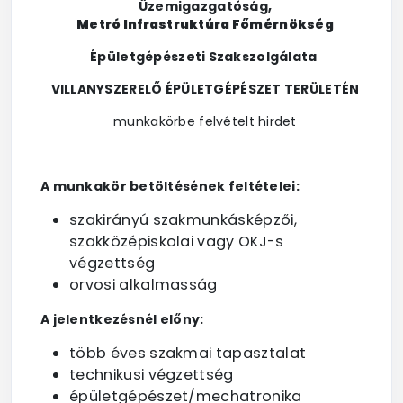
Üzemigazgatóság,
Metró Infrastruktúra Főmérnökség
Épületgépészeti Szakszolgálata
VILLANYSZERELŐ ÉPÜLETGÉPÉSZET TERÜLETÉN
munkakörbe felvételt hirdet
A munkakör betöltésének feltételei:
szakirányú szakmunkásképzői,
szakközépiskolai vagy OKJ-s
végzettség
orvosi alkalmasság
A jelentkezésnél előny:
több éves szakmai tapasztalat
technikusi végzettség
épületgépészet/mechatronika