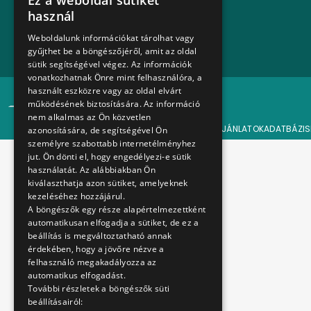
Ez a weboldal sütiket
HUNGARIAN
használ
Írjon nekünk
ENGLISH
Weboldalunk információkat tárolhat vagy
gyűjthet be a böngészőjéről, amit az oldal
sütik segítségével végez. Az információk
vonatkozhatnak Önre mint felhasználóra, a
használt eszközre vagy az oldal elvárt
© 2024 BKV Minden jog fenntartva.
működésének biztosítására. Az információ
nem alkalmas az Ön közvetlen
FŐOLDAL
ÁLLÁSAJÁNLATOK
ADATBÁZIS
azonosítására, de segítségével Ön
személyre szabottabb internetélményhez
jut. Ön dönti el, hogy engedélyezi-e sütik
használatát. Az alábbiakban Ön
kiválaszthatja azon sütiket, amelyeknek
kezeléséhez hozzájárul.
A böngészők egy része alapértelmezettként
automatikusan elfogadja a sütiket, de ez a
beállítás is megváltoztatható annak
érdekében, hogy a jövőre nézve a
felhasználó megakadályozza az
automatikus elfogadást.
További részletek a böngészők süti
beállításairól: